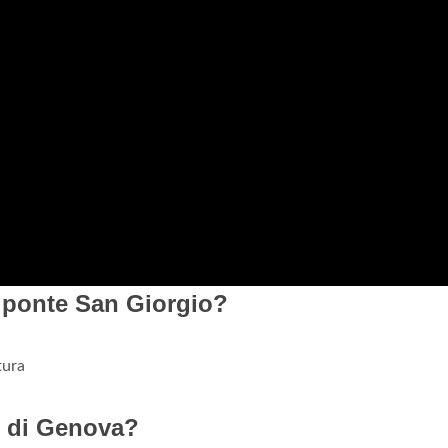
l ponte San Giorgio?
tura
e di Genova?