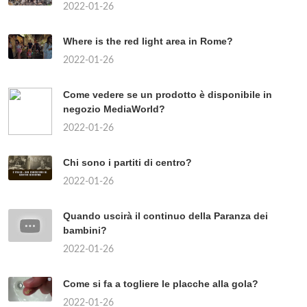
2022-01-26
Where is the red light area in Rome?
2022-01-26
Come vedere se un prodotto è disponibile in
negozio MediaWorld?
2022-01-26
Chi sono i partiti di centro?
2022-01-26
Quando uscirà il continuo della Paranza dei
bambini?
2022-01-26
Come si fa a togliere le placche alla gola?
2022-01-26