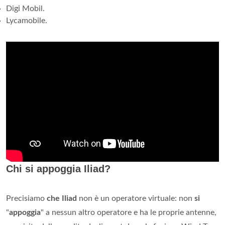
Digi Mobil.
Lycamobile.
Chi si appoggia Iliad?
Precisiamo
che Iliad
non è un operatore virtuale: non
si
"
appoggia
" a nessun altro operatore e ha le proprie antenne,