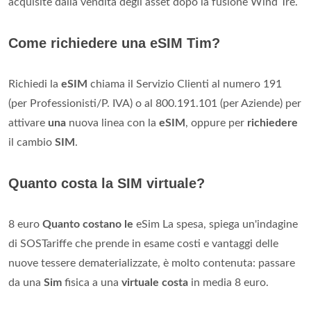
acquisite dalla vendita degli asset dopo la fusione Wind Tre.
Come richiedere una eSIM Tim?
Richiedi la
eSIM
chiama il Servizio Clienti al numero 191
(per Professionisti/P. IVA) o al 800.191.101 (per Aziende) per
attivare
una
nuova linea con la
eSIM
, oppure per
richiedere
il cambio
SIM
.
Quanto costa la SIM virtuale?
8 euro
Quanto costano le
eSim La spesa, spiega un'indagine
di SOSTariffe che prende in esame costi e vantaggi delle
nuove tessere dematerializzate, è molto contenuta: passare
da una
Sim
fisica a una
virtuale costa
in media 8 euro.