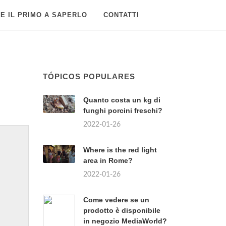
E IL PRIMO A SAPERLO
CONTATTI
TÓPICOS POPULARES
Quanto costa un kg di
funghi porcini freschi?
2022-01-26
Where is the red light
area in Rome?
2022-01-26
Come vedere se un
prodotto è disponibile
in negozio MediaWorld?