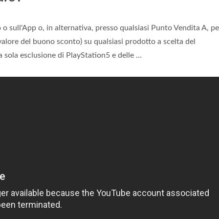
 o sull'App o, in alternativa, presso qualsiasi Punto Vendita A, p
valore del buono sconto) su qualsiasi prodotto a scelta del
sola esclusione di PlayStation5 e delle ...