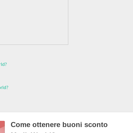
rld?
rld?
Come ottenere buoni sconto