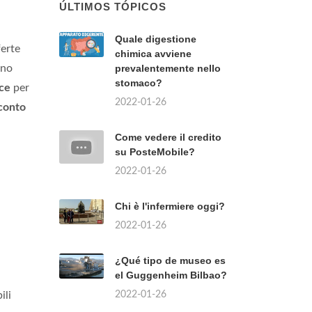
ÚLTIMOS TÓPICOS
Quale digestione
ferte
chimica avviene
ono
prevalentemente nello
stomaco?
ce
per
2022-01-26
sconto
Come vedere il credito
su PosteMobile?
2022-01-26
Chi è l'infermiere oggi?
2022-01-26
¿Qué tipo de museo es
el Guggenheim Bilbao?
2022-01-26
ili