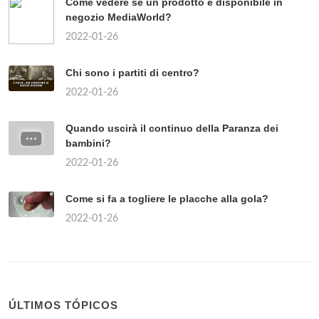
Come vedere se un prodotto è disponibile in
negozio MediaWorld?
2022-01-26
Chi sono i partiti di centro?
2022-01-26
Quando uscirà il continuo della Paranza dei
bambini?
2022-01-26
Come si fa a togliere le placche alla gola?
2022-01-26
ÚLTIMOS TÓPICOS