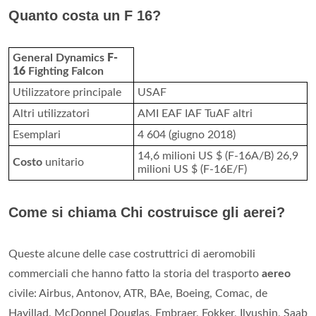
Quanto costa un F 16?
General Dynamics
F-
16
Fighting Falcon
Utilizzatore principale
USAF
Altri utilizzatori
AMI EAF IAF TuAF altri
Esemplari
4 604 (giugno 2018)
14,6 milioni US $ (F-16A/B) 26,9
Costo
unitario
milioni US $ (F-16E/F)
Come si chiama Chi costruisce gli aerei?
Queste alcune delle case costruttrici di aeromobili
commerciali che hanno fatto la storia del trasporto
aereo
civile: Airbus, Antonov, ATR, BAe, Boeing, Comac, de
Havillad, McDonnel Douglas, Embraer, Fokker, Ilyushin, Saab