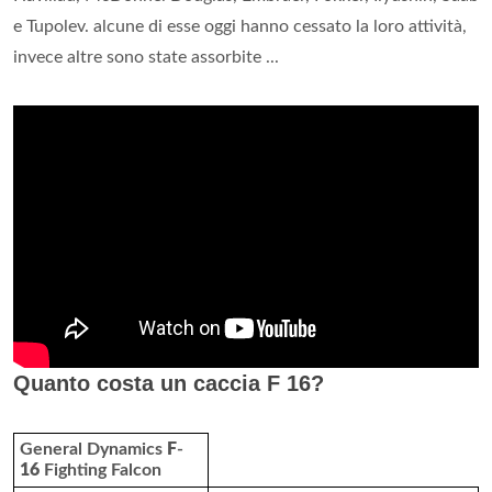
e Tupolev. alcune di esse oggi hanno cessato la loro attività,
invece altre sono state assorbite ...
Quanto costa un caccia F 16?
General Dynamics
F
-
16
Fighting Falcon