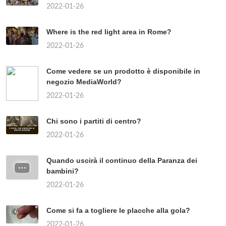
2022-01-26
Where is the red light area in Rome?
2022-01-26
Come vedere se un prodotto è disponibile in
negozio MediaWorld?
2022-01-26
Chi sono i partiti di centro?
2022-01-26
Quando uscirà il continuo della Paranza dei
bambini?
2022-01-26
Come si fa a togliere le placche alla gola?
2022-01-26