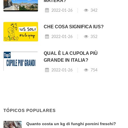
MATERA?
2022-01-26
342
CHE COSA SIGNIFICA IUS?
2022-01-26
352
QUAL È LA CUPOLA PIÙ
GRANDE IN ITALIA?
2022-01-26
754
TÓPICOS POPULARES
Quanto costa un kg di funghi porcini freschi?