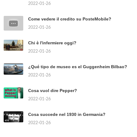
2022-01-26
Come vedere il credito su PosteMobile?
2022-01-26
Chi è l'infermiere oggi?
2022-01-26
¿Qué tipo de museo es el Guggenheim Bilbao?
2022-01-26
Cosa vuol dire Pepper?
2022-01-26
Cosa succede nel 1930 in Germania?
2022-01-26