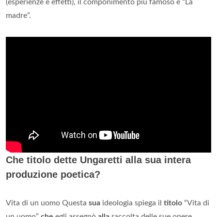
(esperienze e effetti), il componimento più famoso è “La
madre”.
Che titolo dette Ungaretti alla sua intera
produzione poetica?
Vita di un uomo Questa
sua
ideologia spiega il
titolo
“Vita di
un uomo”
che
egli assegnò
alla
raccolta delle sue opere.