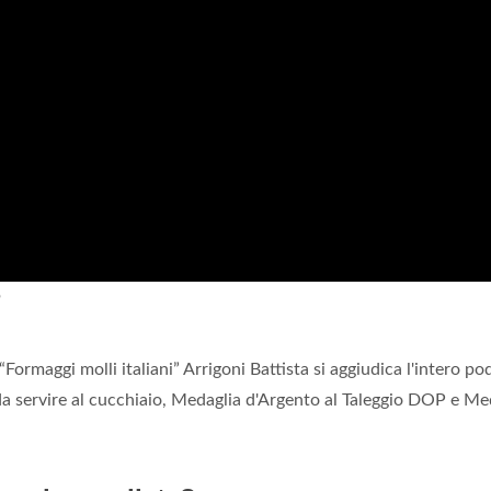
?
Formaggi molli italiani” Arrigoni Battista si aggiudica l'intero po
servire al cucchiaio, Medaglia d'Argento al Taleggio DOP e Me