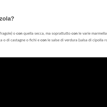
nzola?
 fragole) o
con
quella secca, ma soprattutto
con
le varie marmella
ta o di castagne o fichi e
con
le salse di verdura (salsa di cipolla r