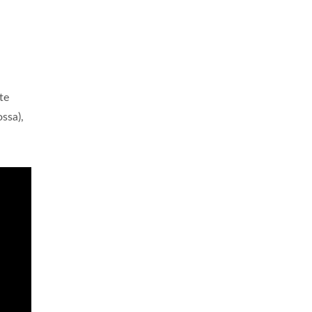
te
ossa),