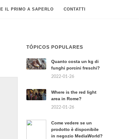
E IL PRIMO A SAPERLO
CONTATTI
TÓPICOS POPULARES
Quanto costa un kg di
funghi porcini freschi?
2022-01-26
Where is the red light
area in Rome?
2022-01-26
Come vedere se un
prodotto è disponibile
in negozio MediaWorld?