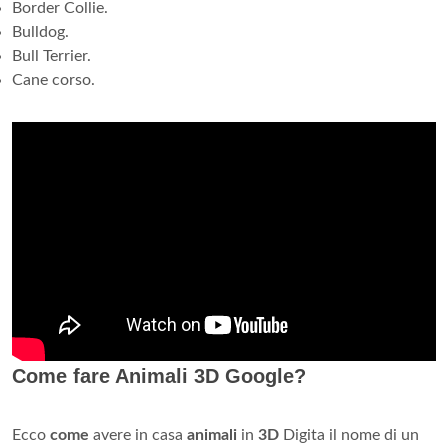
Border Collie.
Bulldog.
Bull Terrier.
Cane corso.
Come fare Animali 3D Google?
Ecco
come
avere in casa
animali
in
3D
Digita il ​​nome di un