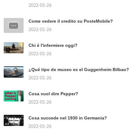
2022-01-26
Come vedere il credito su PosteMobile?
2022-01-26
Chi è l'infermiere oggi?
2022-01-26
¿Qué tipo de museo es el Guggenheim Bilbao?
2022-01-26
Cosa vuol dire Pepper?
2022-01-26
Cosa succede nel 1930 in Germania?
2022-01-26