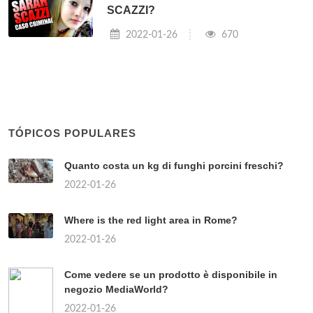
SCAZZI?
2022-01-26
670
TÓPICOS POPULARES
Quanto costa un kg di funghi porcini freschi?
2022-01-26
Where is the red light area in Rome?
2022-01-26
Come vedere se un prodotto è disponibile in
negozio MediaWorld?
2022-01-26