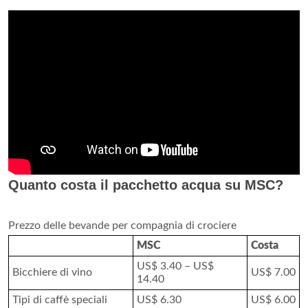
Quanto costa il pacchetto acqua su MSC?
Prezzo delle bevande per compagnia di crociere
MSC
Costa
US$ 3.40 – US$
Bicchiere di vino
US$ 7.00
14.40
Tipi di caffè speciali
US$ 6.30
US$ 6.00