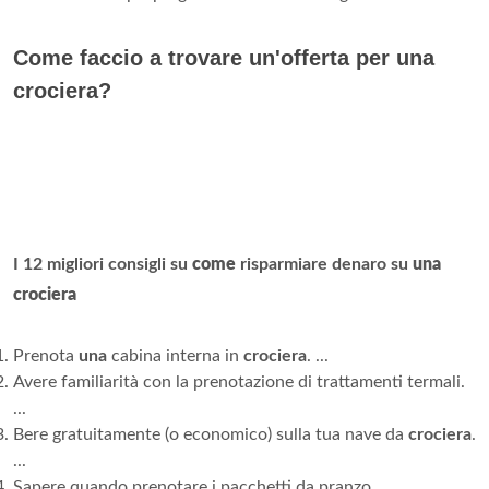
Come faccio a trovare un'offerta per una
crociera?
I 12 migliori consigli su
come
risparmiare denaro su
una
crociera
Prenota
una
cabina interna in
crociera
. ...
Avere familiarità con la prenotazione di trattamenti termali.
...
Bere gratuitamente (o economico) sulla tua nave da
crociera
.
...
Sapere quando prenotare i pacchetti da pranzo.