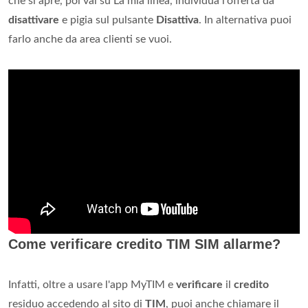
che si apre, poi vai su La mia linea, individua l'offerta da
disattivare
e pigia sul pulsante
Disattiva
. In alternativa puoi
farlo anche da area clienti se vuoi.
Come verificare credito TIM SIM allarme?
Infatti, oltre a usare l'app MyTIM e
verificare
il
credito
residuo accedendo al sito di
TIM
, puoi anche chiamare il