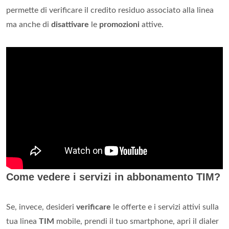
permette di verificare il credito residuo associato alla linea
ma anche di
disattivare
le
promozioni
attive.
Come vedere i servizi in abbonamento TIM?
Se, invece, desideri
verificare
le offerte e i servizi attivi sulla
tua linea
TIM
mobile, prendi il tuo smartphone, apri il dialer