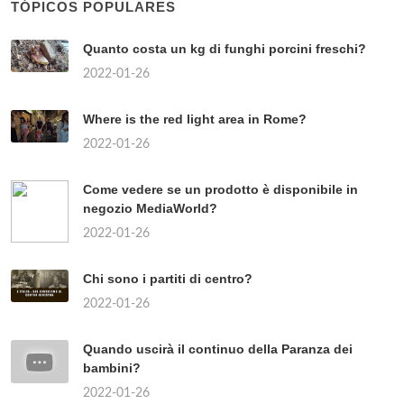
TÓPICOS POPULARES
Quanto costa un kg di funghi porcini freschi?
2022-01-26
Where is the red light area in Rome?
2022-01-26
Come vedere se un prodotto è disponibile in
negozio MediaWorld?
2022-01-26
Chi sono i partiti di centro?
2022-01-26
Quando uscirà il continuo della Paranza dei
bambini?
2022-01-26