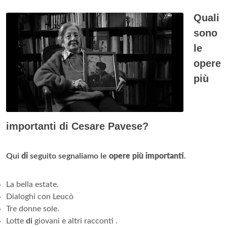
Quali
sono
le
opere
più
importanti di Cesare Pavese?
Qui
di
seguito segnaliamo le
opere più importanti
.
La bella estate.
Dialoghi con Leucò
Tre donne sole.
Lotte
di
giovani e altri racconti .