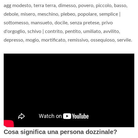
agg modesto, terra terra, dimesso, povero, piccolo, basso,
debole, misero, meschino, plebeo, popolare, semplice |
sottomesso, mansueto, docile, senza pretese, privo
d'orgoglio, schivo | contrito, pentito, umiliato, avvilito,
depresso, mogio, mortificato, remissivo, ossequioso, servile.
Cosa significa una persona dozzinale?