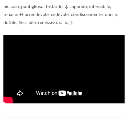
piccoso, puntiglioso, testardo. ↓ caparbio, inflessibile,
tenace. ↔ arrendevole, cedevole, condiscendente, docile,
duttile, flessibile, remissivo. s. m. (f.