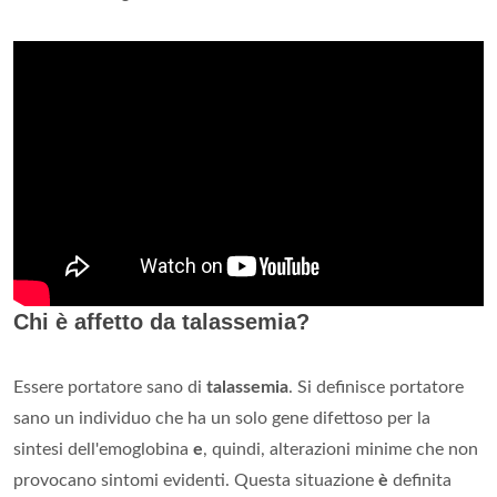
Chi è affetto da talassemia?
Essere portatore sano di
talassemia
. Si definisce portatore
sano un individuo che ha un solo gene difettoso per la
sintesi dell'emoglobina
e
, quindi, alterazioni minime che non
provocano sintomi evidenti. Questa situazione
è
definita