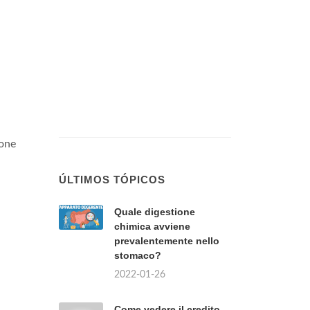
zone
ÚLTIMOS TÓPICOS
Quale digestione
chimica avviene
prevalentemente nello
stomaco?
2022-01-26
Come vedere il credito