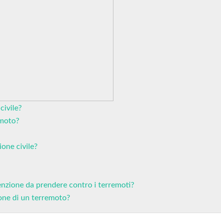
civile?
emoto?
one civile?
enzione da prendere contro i terremoti?
ione di un terremoto?