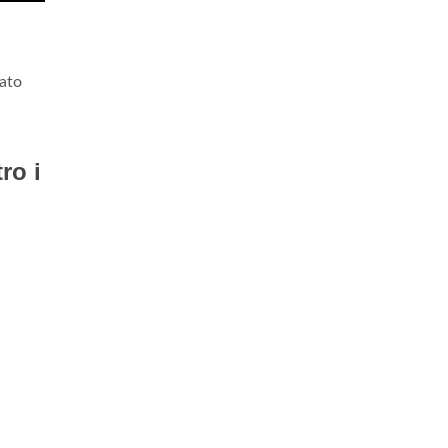
gato
ro i