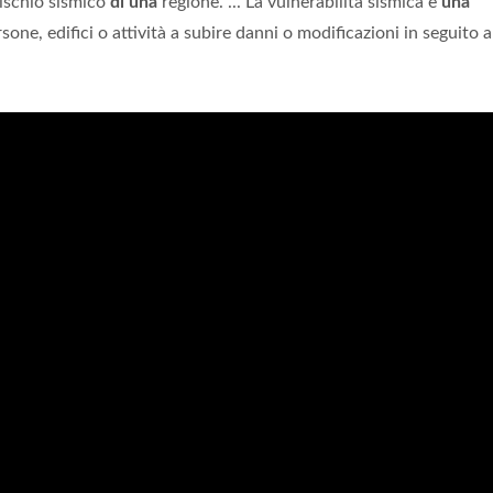
 rischio sismico
di una
regione. ... La vulnerabilità sismica è
una
sone, edifici o attività a subire danni o modificazioni in seguito a