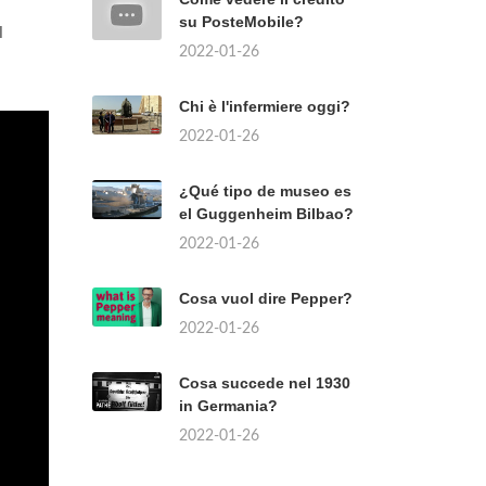
su PosteMobile?
l
2022-01-26
Chi è l'infermiere oggi?
2022-01-26
¿Qué tipo de museo es
el Guggenheim Bilbao?
2022-01-26
Cosa vuol dire Pepper?
2022-01-26
Cosa succede nel 1930
in Germania?
2022-01-26