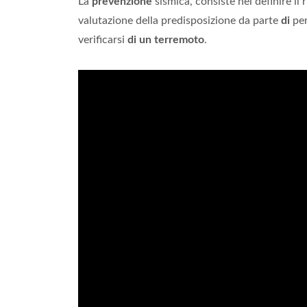
La
prevenzione
sismica, consiste nel definire il
valutazione della predisposizione da parte
di
per
verificarsi
di un terremoto
.