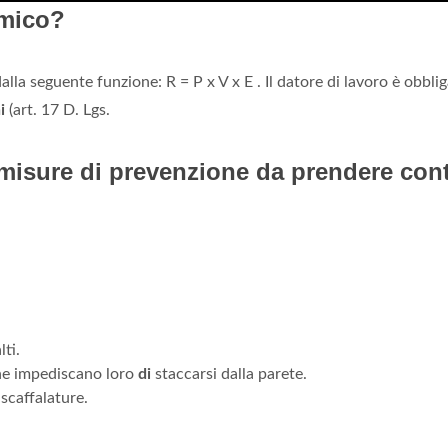
smico?
alla seguente funzione: R = P x V x E . Il datore di lavoro è obbli
i
(art. 17 D. Lgs.
 misure di prevenzione da prendere cont
lti.
che impediscano loro
di
staccarsi dalla parete.
 scaffalature.