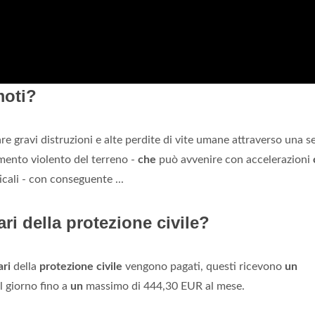
moti?
 gravi distruzioni e alte perdite di vite umane attraverso una se
vimento violento del terreno -
che
può avvenire con accelerazioni
icali - con conseguente ...
i della protezione civile?
ari
della
protezione civile
vengono pagati, questi ricevono
un
l giorno fino a
un
massimo di 444,30 EUR al mese.