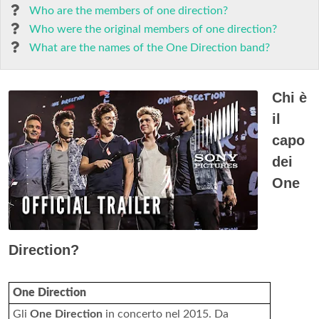
Who are the members of one direction?
Who were the original members of one direction?
What are the names of the One Direction band?
Chi è
il
capo
dei
One
Direction?
One Direction
Gli
One Direction
in concerto nel 2015. Da