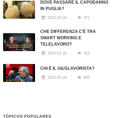
DOVE PASSARE IL CAPODANNO
IN PUGLIA?
2022-01-26
371
CHE DIFFERENZA C'È TRA
SMART WORKING E
TELELAVORO?
2022-01-26
322
CHI È IL GIUSLAVORISTA?
2022-01-26
845
TÓPICOS POPULARES