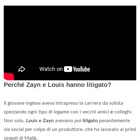
Perché Zayn e Louis hanno litigato?
Il giovane inglese aveva intrapreso la carriera da solista
spezzando ogni tipo di legame con i vecchi amici
e
colleghi.
Non solo,
Louis e Zayn
avevano poi
litigato
pesantemente
via social per colpa di un produttore, che ha lavorato ai primi
singoli di Malik.