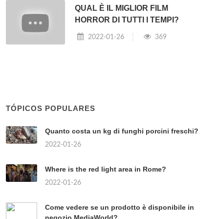
QUAL È IL MIGLIOR FILM
HORROR DI TUTTI I TEMPI?
2022-01-26
369
TÓPICOS POPULARES
Quanto costa un kg di funghi porcini freschi?
2022-01-26
Where is the red light area in Rome?
2022-01-26
Come vedere se un prodotto è disponibile in
negozio MediaWorld?