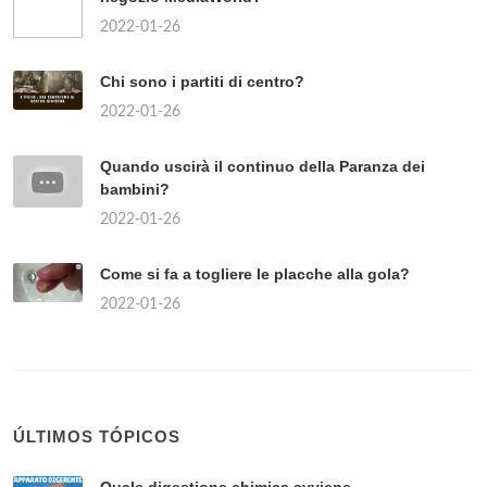
2022-01-26
Chi sono i partiti di centro?
2022-01-26
Quando uscirà il continuo della Paranza dei
bambini?
2022-01-26
Come si fa a togliere le placche alla gola?
2022-01-26
ÚLTIMOS TÓPICOS
Quale digestione chimica avviene