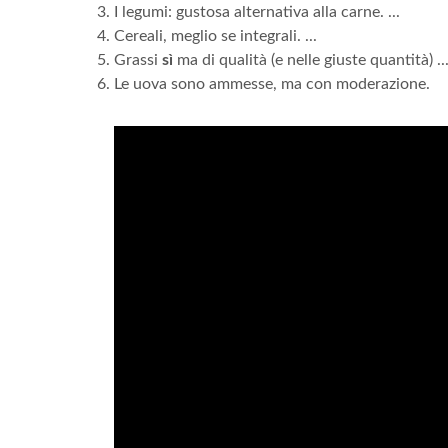
I legumi: gustosa alternativa alla carne. ...
Cereali, meglio se integrali. ...
Grassi
sì
ma di qualità (e nelle giuste quantità) ..
Le uova sono ammesse, ma con moderazione.