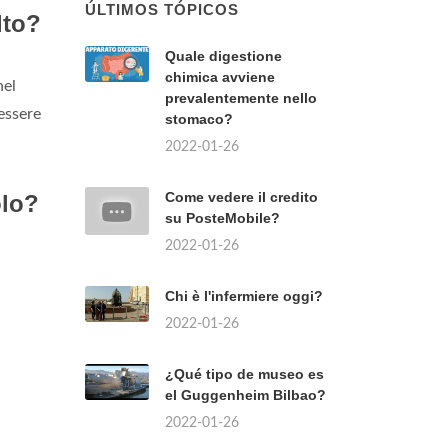
ÚLTIMOS TÓPICOS
lto?
Quale digestione
chimica avviene
nel
prevalentemente nello
essere
stomaco?
2022-01-26
Come vedere il credito
olo?
su PosteMobile?
2022-01-26
Chi è l'infermiere oggi?
2022-01-26
¿Qué tipo de museo es
el Guggenheim Bilbao?
2022-01-26