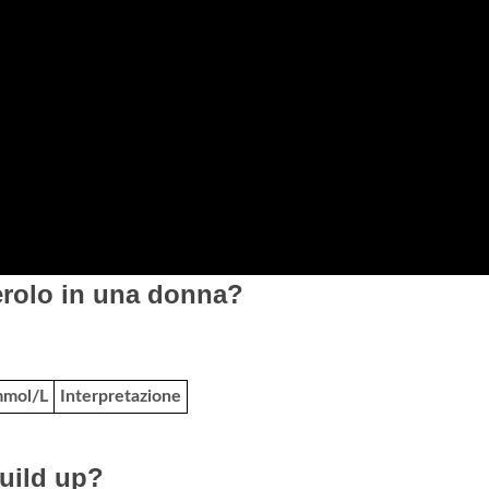
erolo in una donna?
mol/L
Interpretazione
uild up?