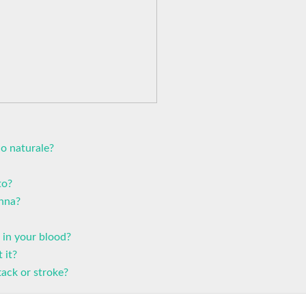
do naturale?
to?
onna?
 in your blood?
 it?
tack or stroke?