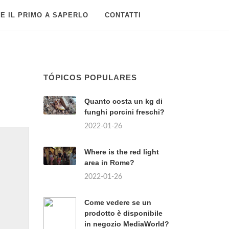
E IL PRIMO A SAPERLO
CONTATTI
TÓPICOS POPULARES
Quanto costa un kg di
funghi porcini freschi?
2022-01-26
Where is the red light
area in Rome?
2022-01-26
Come vedere se un
prodotto è disponibile
in negozio MediaWorld?