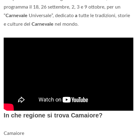
programma il 18, 26 settembre, 2, 3 e 9 ottobre, per un
“
Carnevale
Universale”, dedicato
a
tutte le tradizioni, storie
e culture del
Carnevale
nel mondo.
In che regione si trova Camaiore?
Camaiore