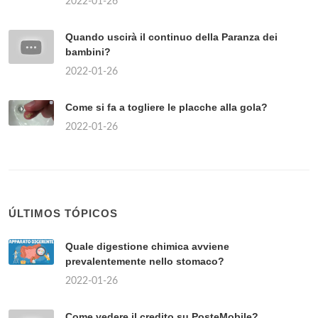
2022-01-26
Quando uscirà il continuo della Paranza dei
bambini?
2022-01-26
Come si fa a togliere le placche alla gola?
2022-01-26
ÚLTIMOS TÓPICOS
Quale digestione chimica avviene
prevalentemente nello stomaco?
2022-01-26
Come vedere il credito su PosteMobile?