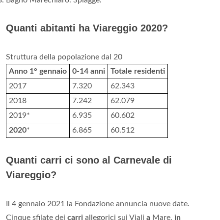
Bagno Marechiaro. Spiagge.
Quanti abitanti ha Viareggio 2020?
Struttura della popolazione dal 20
Anno 1° gennaio
0-14 anni
Totale residenti
2017
7.320
62.343
2018
7.242
62.079
2019*
6.935
60.602
2020
*
6.865
60.512
Quanti carri ci sono al Carnevale di
Viareggio?
Il 4 gennaio 2021 la Fondazione annuncia nuove date.
Cinque sfilate dei
carri
allegorici sui Viali
a
Mare,
in