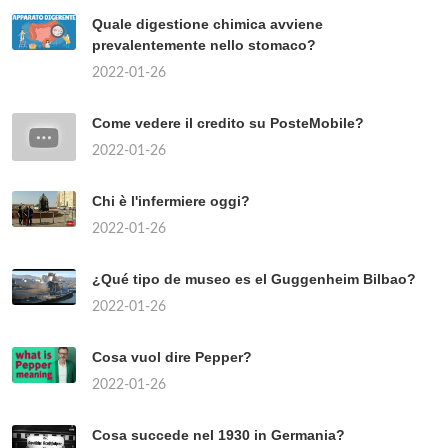
Quale digestione chimica avviene
prevalentemente nello stomaco?
2022-01-26
Come vedere il credito su PosteMobile?
2022-01-26
Chi è l'infermiere oggi?
2022-01-26
¿Qué tipo de museo es el Guggenheim Bilbao?
2022-01-26
Cosa vuol dire Pepper?
2022-01-26
Cosa succede nel 1930 in Germania?