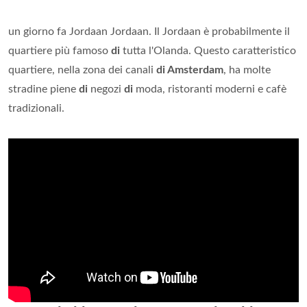
un giorno fa Jordaan Jordaan. Il Jordaan è probabilmente il
quartiere più famoso
di
tutta l'Olanda. Questo caratteristico
quartiere, nella zona dei canali
di Amsterdam
, ha molte
stradine piene
di
negozi
di
moda, ristoranti moderni e cafè
tradizionali.