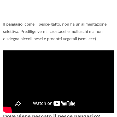
Il
pangasio
, come il pesce-gatto, non ha un'alimentazione
selettiva. Predilige vermi, crostacei e molluschi ma non
disdegna piccoli pesci e prodotti vegetali (semi ecc).
Dove viene pescato il pesce pangasio?