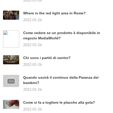
2022-01-26
Where is the red light area in Rome?
2022-01-26
Come vedere se un prodotto è disponibile in
negozio MediaWorld?
2022-01-26
Chi sono i partiti di centro?
2022-01-26
Quando uscirà il continuo della Paranza dei
bambini?
2022-01-26
Come si fa a togliere le placche alla gola?
2022-01-26