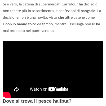
Sì è vero, la catena di supermercati Carrefour
ha
deciso di
non tenere più in assortimento le confezioni di
pangasio
. La
decisione non è una novità, visto
che
altre catene come
Coop lo
hanno
tolto da tempo, mentre Esselunga non lo
ha
mai proposto nei punti vendita.
Dove si trova il pesce halibut?