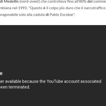
 di Medellin
(nord-ovest) che controllava fino all'80%
del
commer
lombiana nel 1993. "Questo
è
il colpo più duro che il narcotraffico
ragonabile solo alla caduta
di
Pablo Escobar".