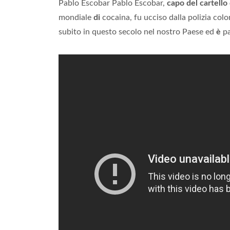
Pablo Escobar Pablo Escobar,
capo del cartello
mondiale
di
cocaina, fu ucciso dalla polizia co
subito in questo secolo nel nostro Paese ed
è
pa