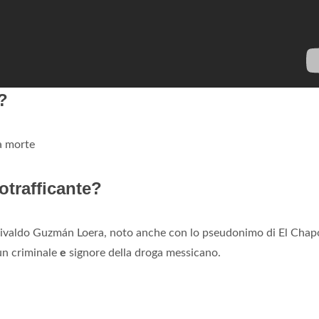
?
a morte
otrafficante?
ivaldo Guzmán Loera, noto anche con lo pseudonimo di El Chapo
n criminale
e
signore della droga messicano.