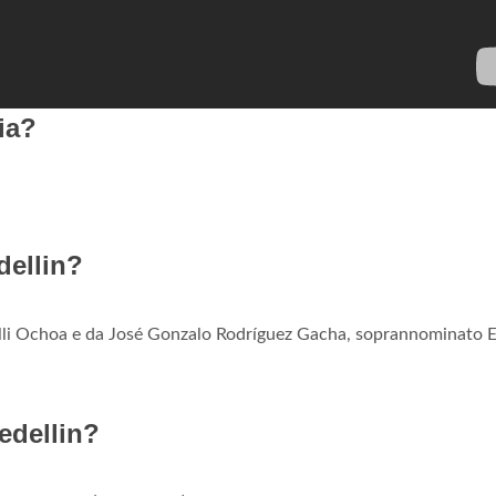
ia?
dellin?
telli Ochoa e da José Gonzalo Rodríguez Gacha, soprannominato E
Medellin?