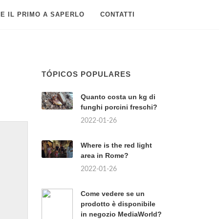
E IL PRIMO A SAPERLO
CONTATTI
TÓPICOS POPULARES
Quanto costa un kg di
funghi porcini freschi?
2022-01-26
Where is the red light
area in Rome?
2022-01-26
Come vedere se un
prodotto è disponibile
in negozio MediaWorld?