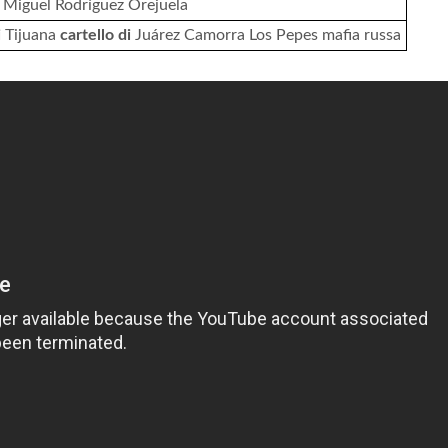
, Miguel Rodríguez Orejuela
i
Tijuana
cartello di
Juárez Camorra Los Pepes mafia russa