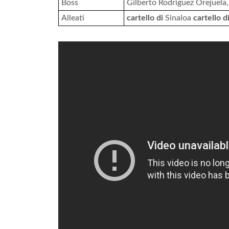
Boss
Gilberto Rodríguez Orejuela
Alleati
cartello di
Sinaloa
cartello d