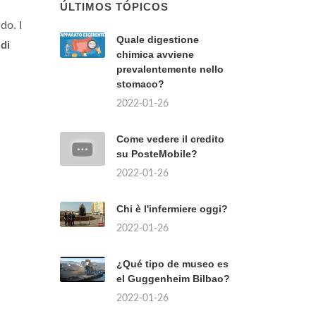
ÚLTIMOS TÓPICOS
do. I
Quale digestione
e
di
chimica avviene
prevalentemente nello
stomaco?
2022-01-26
Come vedere il credito
su PosteMobile?
2022-01-26
Chi è l'infermiere oggi?
2022-01-26
¿Qué tipo de museo es
el Guggenheim Bilbao?
2022-01-26