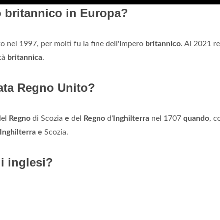
 britannico in Europa?
o nel 1997, per molti fu la fine dell'Impero
britannico
. Al 2021 r
ità
britannica
.
tata Regno Unito?
del
Regno
di Scozia
e
del
Regno
d'
Inghilterra
nel 1707
quando
, c
Inghilterra e
Scozia.
i inglesi?