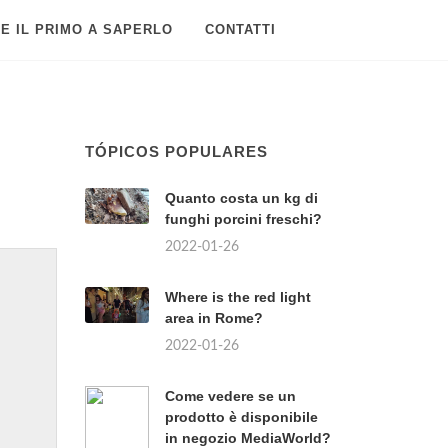
E IL PRIMO A SAPERLO
CONTATTI
TÓPICOS POPULARES
Quanto costa un kg di
funghi porcini freschi?
2022-01-26
Where is the red light
area in Rome?
2022-01-26
Come vedere se un
prodotto è disponibile
in negozio MediaWorld?