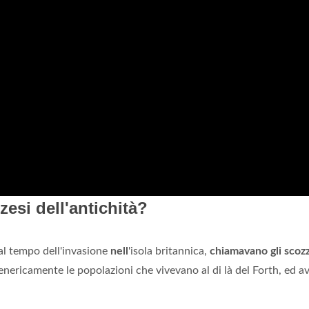
esi dell'antichità?
 al tempo dell'invasione
nell
'isola britannica,
chiamavano gli scoz
genericamente le popolazioni che vivevano al di là del Forth, ed 