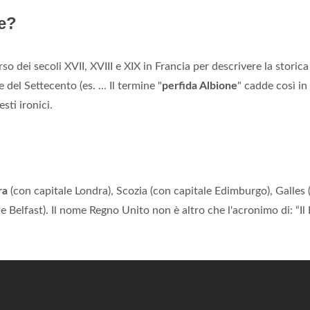
ne?
o dei secoli XVII, XVIII e XIX in Francia per descrivere la storica 
 del Settecento (es. ... Il termine "
perfida Albione
" cadde così in
sti ironici.
ra
(con capitale Londra), Scozia (con capitale Edimburgo), Galles 
le Belfast). Il nome Regno Unito non è altro che l'acronimo di: “Il