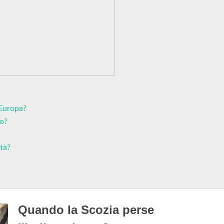
 Europa?
to?
ità?
Quando la Scozia perse