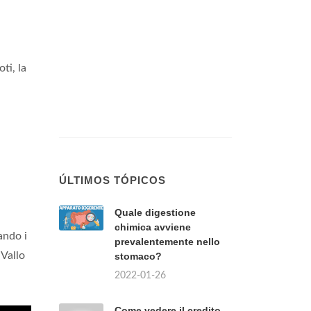
ti, la
ÚLTIMOS TÓPICOS
Quale digestione
chimica avviene
ando i
prevalentemente nello
 Vallo
stomaco?
2022-01-26
Come vedere il credito