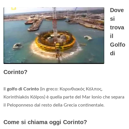
Dove
si
trova
il
Golfo
di
Corinto?
Il
golfo di Corinto
(in greco: Κορινθιακός Κόλπος,
Korinthiakós Kólpos) è quella parte del Mar Ionio che separa
il Peloponneso dal resto della Grecia continentale.
Come si chiama oggi Corinto?