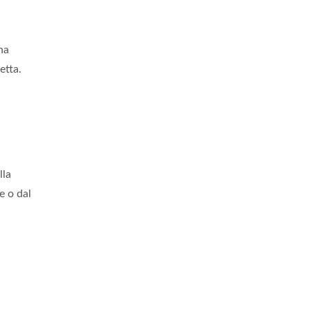
na
etta.
lla
e o dal