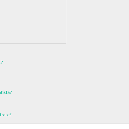
1?
tista?
trate?