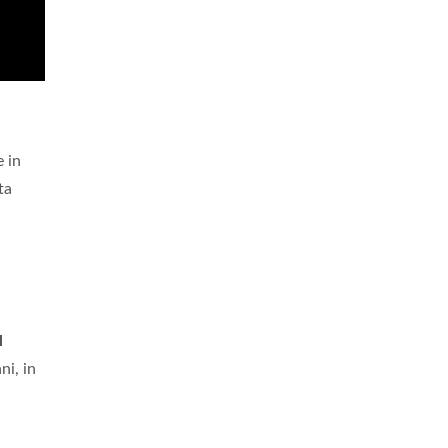
 in
ta
l
ni, in