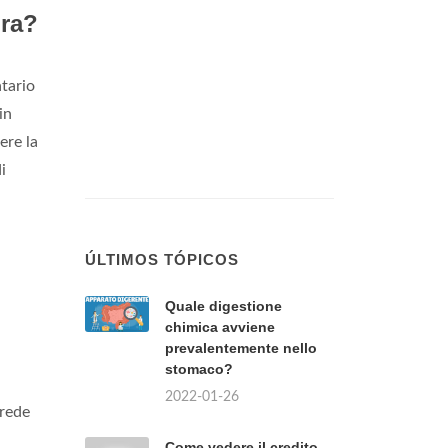
ura?
atario
in
ere la
i
ÚLTIMOS TÓPICOS
Quale digestione
chimica avviene
prevalentemente nello
stomaco?
2022-01-26
rede
Come vedere il credito