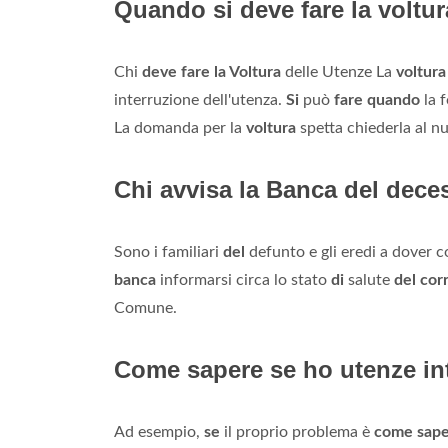
Quando si deve fare la voltu
Chi
deve fare la Voltura
delle Utenze La
voltura
interruzione dell'utenza.
Si
può
fare quando
la f
La domanda per la
voltura
spetta chiederla al nu
Chi avvisa la Banca del dece
Sono i familiari
del
defunto e gli eredi a dover 
banca
informarsi circa lo stato
di
salute
del cor
Comune.
Come sapere se ho utenze in
Ad esempio,
se
il proprio problema è
come sap