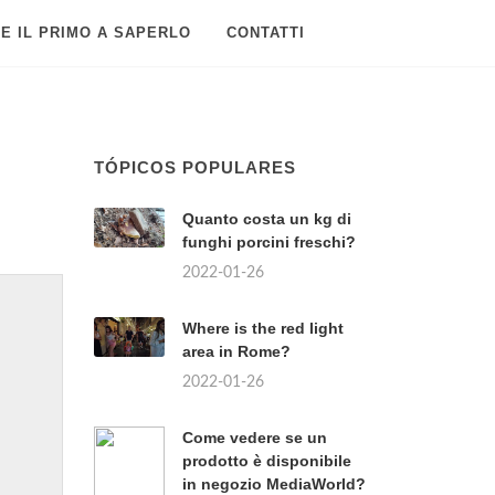
E IL PRIMO A SAPERLO
CONTATTI
TÓPICOS POPULARES
Quanto costa un kg di
funghi porcini freschi?
2022-01-26
Where is the red light
area in Rome?
2022-01-26
Come vedere se un
prodotto è disponibile
in negozio MediaWorld?