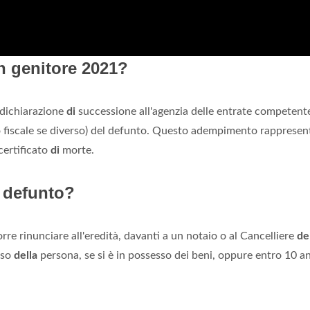
n genitore 2021?
 dichiarazione
di
successione all'agenzia delle entrate competente
o fiscale se diverso) del defunto. Questo adempimento rappresen
ertificato
di
morte.
l defunto?
rre rinunciare all'eredità, davanti a un notaio o al Cancelliere
de
sso
della
persona, se si è in possesso dei beni, oppure entro 10 an