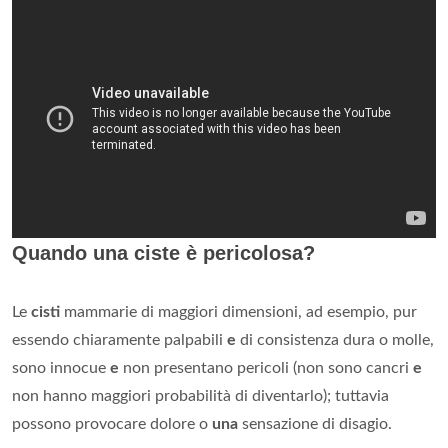
Quando una ciste è pericolosa?
Le
cisti
mammarie di maggiori dimensioni, ad esempio, pur
essendo chiaramente palpabili
e
di consistenza dura o molle,
sono innocue
e
non presentano pericoli (non sono cancri
e
non hanno maggiori probabilità di diventarlo); tuttavia
possono provocare dolore o
una
sensazione di disagio.