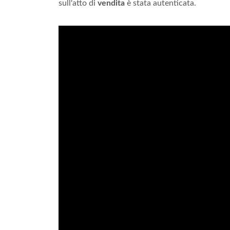
sull'atto di
vendita
è stata autenticata.