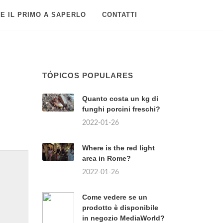
E IL PRIMO A SAPERLO
CONTATTI
TÓPICOS POPULARES
Quanto costa un kg di
funghi porcini freschi?
2022-01-26
Where is the red light
area in Rome?
2022-01-26
Come vedere se un
prodotto è disponibile
in negozio MediaWorld?