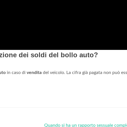
uzione dei soldi del bollo auto?
uto
in caso di
vendita
del veicolo. La cifra già pagata non può es
Quando si ha un rapporto sessuale comp