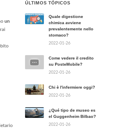
ÚLTIMOS TÓPICOS
Quale digestione
eno
un
chimica avviene
prevalentemente nello
rai
stomaco?
2022-01-26
ebito
Come vedere il credito
su PosteMobile?
2022-01-26
Chi è l'infermiere oggi?
2022-01-26
¿Qué tipo de museo es
el Guggenheim Bilbao?
2022-01-26
ietario