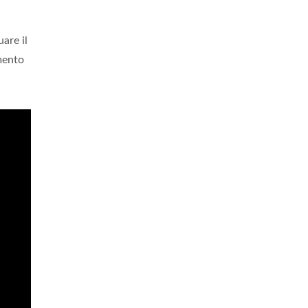
uare il
mento