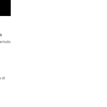
di
periodo
a di