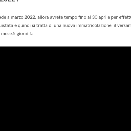
cade a marzo
2022
, allora avrete tempo fino al 30 aprile per effett
uistata e quindi
si
tratta di una nuova immatricolazione, il versa
 mese.5 giorni fa