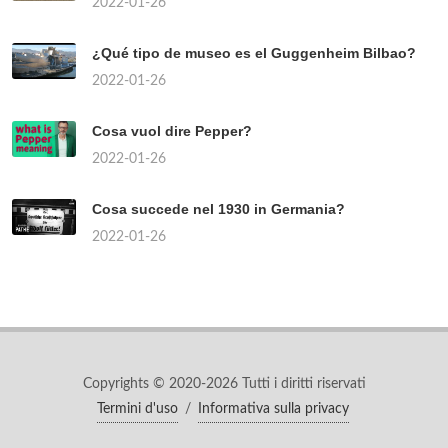
2022-01-26
¿Qué tipo de museo es el Guggenheim Bilbao?
2022-01-26
Cosa vuol dire Pepper?
2022-01-26
Cosa succede nel 1930 in Germania?
2022-01-26
Copyrights © 2020-2026 Tutti i diritti riservati
Termini d'uso
/
Informativa sulla privacy