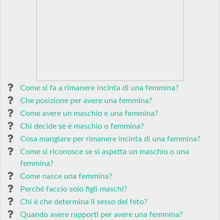
Come si fa a rimanere incinta di una femmina?
Che posizione per avere una femmina?
Come avere un maschio e una femmina?
Chi decide se è maschio o femmina?
Cosa mangiare per rimanere incinta di una femmina?
Come si riconosce se si aspetta un maschio o una
femmina?
Come nasce una femmina?
Perché faccio solo figli maschi?
Chi è che determina il sesso del feto?
Quando avere rapporti per avere una femmina?