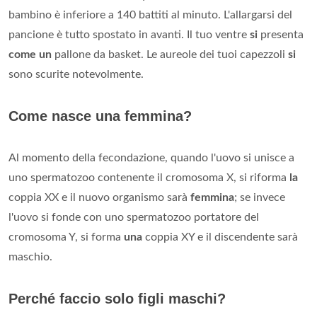
bambino è inferiore a 140 battiti al minuto. L'allargarsi del
pancione è tutto spostato in avanti. Il tuo ventre
si
presenta
come un
pallone da basket. Le aureole dei tuoi capezzoli
si
sono scurite notevolmente.
Come nasce una femmina?
Al momento della fecondazione, quando l'uovo si unisce a
uno spermatozoo contenente il cromosoma X, si riforma
la
coppia XX e il nuovo organismo sarà
femmina
; se invece
l'uovo si fonde con uno spermatozoo portatore del
cromosoma Y, si forma
una
coppia XY e il discendente sarà
maschio.
Perché faccio solo figli maschi?