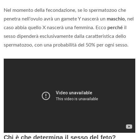
Nel momento della fecondazione, se lo spermatozoo che
penetra nell'ovulo avrà un gamete Y nascerà un
maschio
, nel
caso abbia quello X nascerà una femmina. Ecco
perché
il
sesso dipenderà esclusivamente dalla caratteristica dello
spermatozoo, con una probabilità del 50% per ogni sesso.
Chi è che determina il sesso del feto?