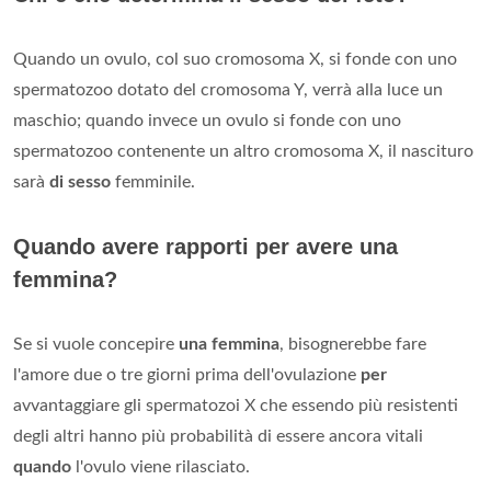
Quando un ovulo, col suo cromosoma X, si fonde con uno
spermatozoo dotato del cromosoma Y, verrà alla luce un
maschio; quando invece un ovulo si fonde con uno
spermatozoo contenente un altro cromosoma X, il nascituro
sarà
di sesso
femminile.
Quando avere rapporti per avere una
femmina?
Se si vuole concepire
una femmina
, bisognerebbe fare
l'amore due o tre giorni prima dell'ovulazione
per
avvantaggiare gli spermatozoi X che essendo più resistenti
degli altri hanno più probabilità di essere ancora vitali
quando
l'ovulo viene rilasciato.