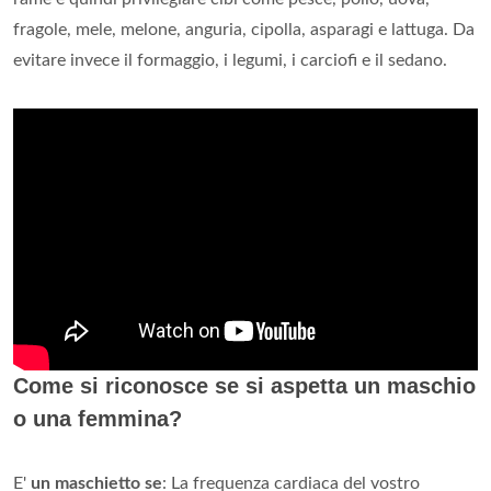
fragole, mele, melone, anguria, cipolla, asparagi e lattuga. Da
evitare invece il formaggio, i legumi, i carciofi e il sedano.
Come si riconosce se si aspetta un maschio
o una femmina?
E'
un maschietto se
: La frequenza cardiaca del vostro