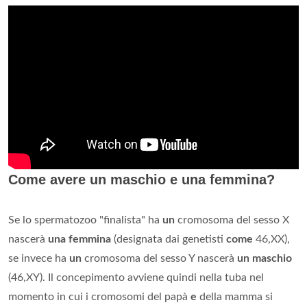
Come avere un maschio e una femmina?
Se lo spermatozoo "finalista" ha
un
cromosoma del sesso X
nascerà
una femmina
(designata dai genetisti
come
46,XX),
se invece ha
un
cromosoma del sesso Y nascerà
un maschio
(46,XY). Il concepimento avviene quindi nella tuba nel
momento in cui i cromosomi del papà
e
della mamma si