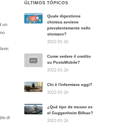
ÚLTIMOS TÓPICOS
Quale digestione
chimica avviene
i
un
prevalentemente nello
eno
stomaco?
2022-01-26
lave;
Come vedere il credito
su PosteMobile?
2022-01-26
Chi è l'infermiere oggi?
2022-01-26
¿Qué tipo de museo es
el Guggenheim Bilbao?
lie di
2022-01-26