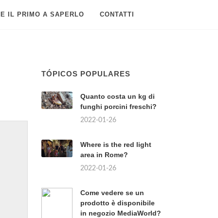
E IL PRIMO A SAPERLO
CONTATTI
TÓPICOS POPULARES
Quanto costa un kg di
funghi porcini freschi?
2022-01-26
Where is the red light
area in Rome?
2022-01-26
Come vedere se un
prodotto è disponibile
in negozio MediaWorld?