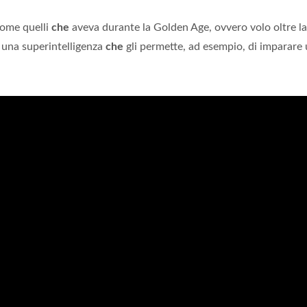
come quelli
che
aveva durante la Golden Age, ovvero volo oltre la
e una superintelligenza
che
gli permette, ad esempio, di imparare