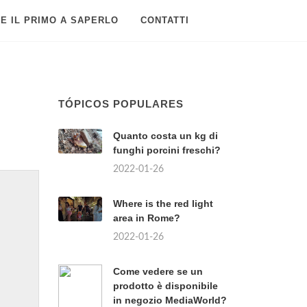
E IL PRIMO A SAPERLO
CONTATTI
TÓPICOS POPULARES
Quanto costa un kg di
funghi porcini freschi?
2022-01-26
Where is the red light
area in Rome?
2022-01-26
Come vedere se un
prodotto è disponibile
in negozio MediaWorld?