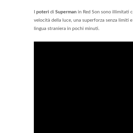
I
poteri
di
Superman
in Red Son sono illimitati 
velocità della luce, una superforza senza limiti 
lingua straniera in pochi minuti.