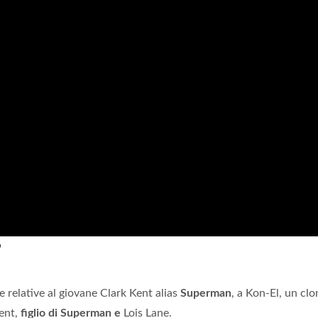
?
e relative al giovane Clark Kent alias
Superman
, a Kon-El, un clo
ent,
figlio di Superman e
Lois Lane.