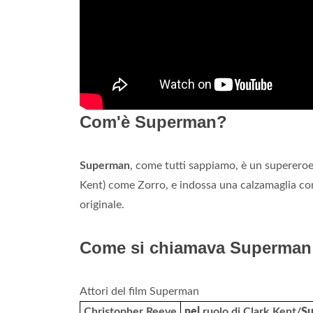
Com'è Superman?
Superman
, come tutti sappiamo, è un supereroe 
Kent) come Zorro, e indossa una calzamaglia c
originale.
Come si chiamava Superman 
Attori del film Superman
Christopher Reeve
nel
ruolo di Clark Kent/
S