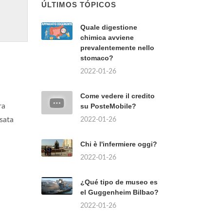
ÚLTIMOS TÓPICOS
Quale digestione
chimica avviene
prevalentemente nello
stomaco?
2022-01-26
Come vedere il credito
ra
su PosteMobile?
asata
2022-01-26
Chi è l'infermiere oggi?
2022-01-26
¿Qué tipo de museo es
el Guggenheim Bilbao?
2022-01-26