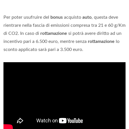
Per poter usufruire del
bonus
acquisto
auto
, questa deve
rientrare nella fascia di emissioni compresa tra 21 e 60 g/Km
di CO2. In caso di
rottamazione
si potrà avere diritto ad un
incentivo pari a 6.500 euro, mentre senza
rottamazione
lo
sconto applicato sarà pari a 3.500 euro.