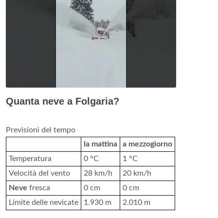
Quanta neve a Folgaria?
Previsioni del tempo
la mattina
a mezzogiorno
Temperatura
0 °C
1 °C
Velocità del vento
28 km/h
20 km/h
Neve
fresca
0 cm
0 cm
Limite delle nevicate
1.930 m
2.010 m