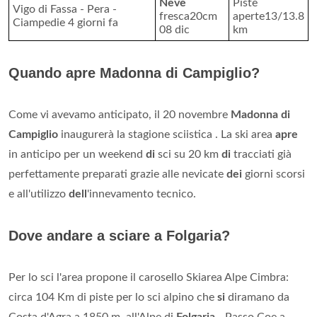
Neve
Piste
Vigo di Fassa - Pera -
fresca20cm
aperte13/13.8
Ciampedie 4 giorni fa
08 dic
km
Quando apre Madonna di Campiglio?
Come vi avevamo anticipato, il 20 novembre
Madonna di
Campiglio
inaugurerà la stagione sciistica . La ski area
apre
in anticipo per un weekend
di
sci su 20 km
di
tracciati già
perfettamente preparati grazie alle nevicate
dei
giorni scorsi
e all'utilizzo
dell
'innevamento tecnico.
Dove andare a sciare a Folgaria?
Per lo sci l'area propone il carosello Skiarea Alpe Cimbra:
circa 104 Km di piste per lo sci alpino che
si
diramano da
Costa d'Agra a 1850 m, all'Alpe di
Folgaria
- Passo Coe a