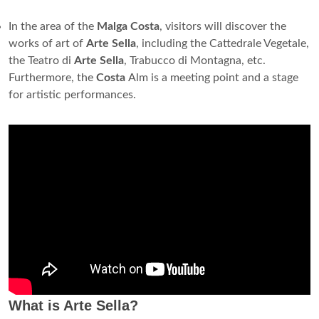
In the area of the
Malga Costa
, visitors will discover the
works of art of
Arte Sella
, including the Cattedrale Vegetale,
the Teatro di
Arte Sella
, Trabucco di Montagna, etc.
Furthermore, the
Costa
Alm is a meeting point and a stage
for artistic performances.
What is Arte Sella?