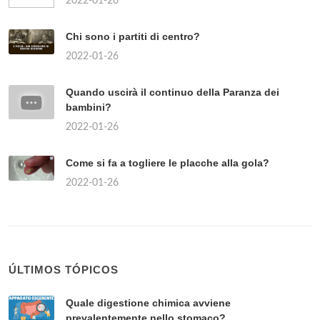
2022-01-26
Chi sono i partiti di centro?
2022-01-26
Quando uscirà il continuo della Paranza dei
bambini?
2022-01-26
Come si fa a togliere le placche alla gola?
2022-01-26
ÚLTIMOS TÓPICOS
Quale digestione chimica avviene
prevalentemente nello stomaco?