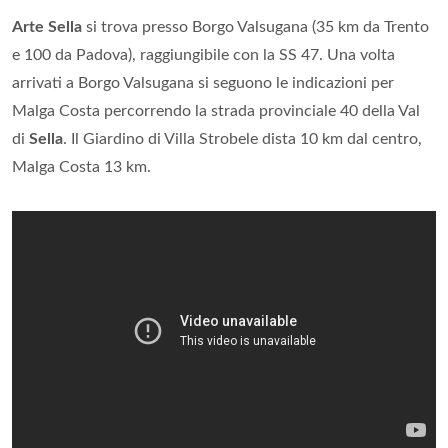
Arte Sella
si trova presso Borgo Valsugana (35 km da Trento
e 100 da Padova), raggiungibile con la SS 47. Una volta
arrivati a Borgo Valsugana si seguono le indicazioni per
Malga Costa percorrendo la strada provinciale 40 della Val
di
Sella
. Il Giardino di Villa Strobele dista 10 km dal centro,
Malga Costa 13 km.