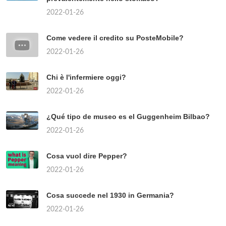
2022-01-26
Come vedere il credito su PosteMobile?
2022-01-26
Chi è l'infermiere oggi?
2022-01-26
¿Qué tipo de museo es el Guggenheim Bilbao?
2022-01-26
Cosa vuol dire Pepper?
2022-01-26
Cosa succede nel 1930 in Germania?
2022-01-26