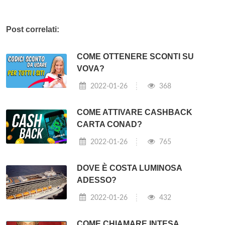
Post correlati:
COME OTTENERE SCONTI SU
VOVA?
2022-01-26
368
COME ATTIVARE CASHBACK
CARTA CONAD?
2022-01-26
765
DOVE È COSTA LUMINOSA
ADESSO?
2022-01-26
432
COME CHIAMARE INTESA