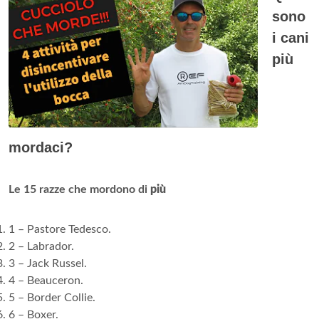
sono
i cani
più
mordaci?
Le 15 razze che mordono di
più
1 – Pastore Tedesco.
2 – Labrador.
3 – Jack Russel.
4 – Beauceron.
5 – Border Collie.
6 – Boxer.