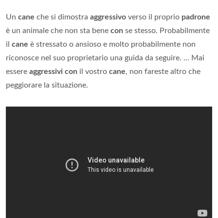
Un
cane
che si dimostra
aggressivo
verso il proprio
padrone
è un animale che non sta bene
con
se stesso. Probabilmente
il
cane
è stressato o ansioso e molto probabilmente non
riconosce nel suo proprietario una guida da seguire. ... Mai
essere
aggressivi con
il vostro
cane
, non fareste altro che
peggiorare la situazione.