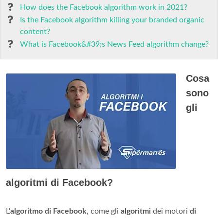
How does the Facebook algorithm work in 2021?
Is the Facebook algorithm killing your branded organic
content?
What is Facebook&#39;s News Feed algorithm change?
Cosa
sono
gli
algoritmi di Facebook?
L'
algoritmo di Facebook
, come gli
algoritmi
dei motori
di