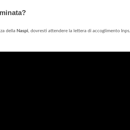
rminata?
za della
Naspi
, dovresti attendere la lettera di accoglimento Inps