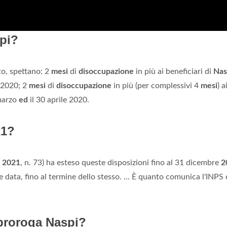
spi?
sto, spettano: 2
mesi
di
disoccupazione
in più ai beneficiari di
Nas
 2020; 2
mesi
di
disoccupazione
in più (per complessivi 4
mesi
) a
 marzo
ed
il 30 aprile 2020.
21?
o
2021
, n. 73) ha esteso queste disposizioni fino al 31 dicembre
2
e data, fino al termine dello stesso. ... È quanto comunica l'INPS
 proroga Naspi?