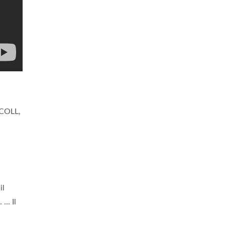
COLL,
il
.. Il