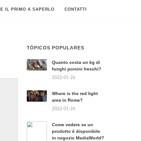
E IL PRIMO A SAPERLO
CONTATTI
TÓPICOS POPULARES
Quanto costa un kg di
funghi porcini freschi?
2022-01-26
Where is the red light
area in Rome?
2022-01-26
Come vedere se un
prodotto è disponibile
in negozio MediaWorld?