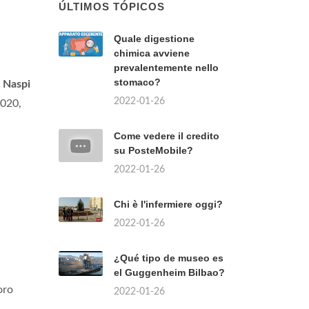
ÚLTIMOS TÓPICOS
Quale digestione
chimica avviene
prevalentemente nello
stomaco?
,
Naspi
2022-01-26
2020,
Come vedere il credito
su PosteMobile?
2022-01-26
Chi è l'infermiere oggi?
2022-01-26
¿Qué tipo de museo es
el Guggenheim Bilbao?
oro
2022-01-26