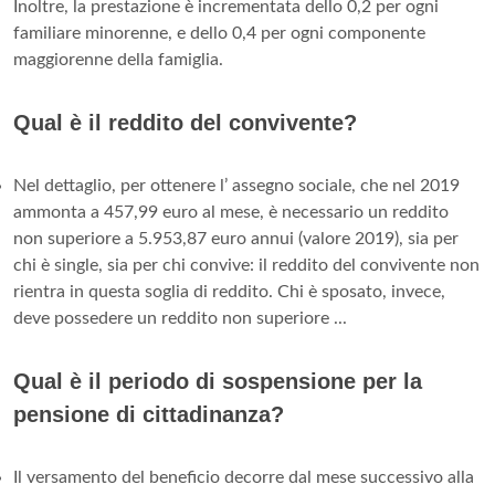
Nella stessa abitazione
è possibile
avere due stati di
famiglia
, quando non esiste nessuno dei vincoli elencati tra
le persone conviventi. Ad esempio tra coinquilini.
In
simili
ipotesi si possono ottenere
due stati di famiglia
, basta
andare nel Comune
di
residenza e dichiararlo.