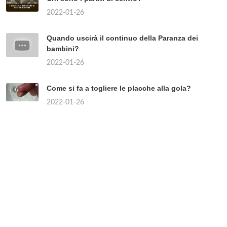
ANGLOSASSONI?
2022-01-26
1047
WHAT REALLY HAPPENED TO
RIVER PHOENIX?
2022-01-26
4184
TÓPICOS POPULARES
Quanto costa un kg di funghi porcini freschi?
2022-01-26
Where is the red light area in Rome?
2022-01-26