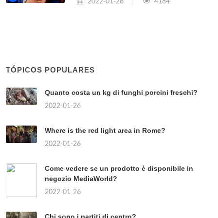
Che paese ha il prefisso 0022? ⇒
Post correlati:
DOVE MANGIARE CON I BAMBINI
A MILANO?
2022-01-26
414
DOVE VEDERE IL RITORNO DI
REAL MADRID-ATALANTA?
2022-01-26
355
CHI SONO OGGI GLI