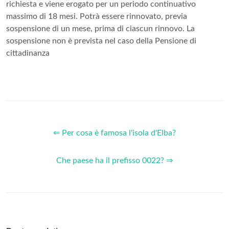
Qual è il reddito di cittadinanza?
Il reddito di cittadinanza è un sussidio riconosciuto sulla
base del reddito e del patrimonio familiare, cioè delle entrate
e dei beni posseduti da ogni componente della famiglia.
Inoltre, la prestazione è incrementata dello 0,2 per ogni
familiare minorenne, e dello 0,4 per ogni componente
maggiorenne della famiglia.
Qual è il reddito del convivente?
Nel dettaglio, per ottenere l’ assegno sociale, che nel 2019
ammonta a 457,99 euro al mese, è necessario un reddito
non superiore a 5.953,87 euro annui (valore 2019), sia per
chi è single, sia per chi convive: il reddito del convivente non
rientra in questa soglia di reddito. Chi è sposato, invece,
deve possedere un reddito non superiore ...