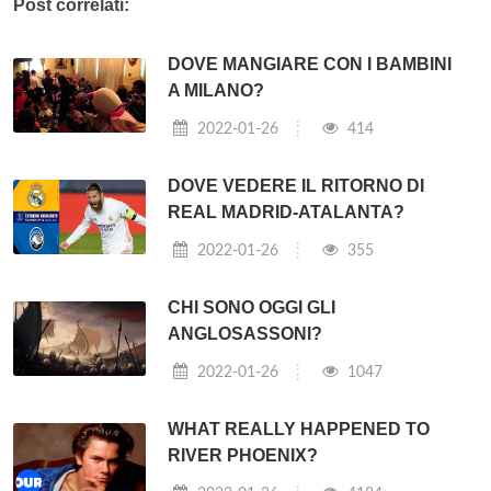
Qual è il periodo di sospensione per la
pensione di cittadinanza?
Il versamento del beneficio decorre dal mese successivo alla
richiesta e viene erogato per un periodo continuativo
massimo di 18 mesi. Potrà essere rinnovato, previa
sospensione di un mese, prima di ciascun rinnovo. La
sospensione non è prevista nel caso della Pensione di
cittadinanza
⇐ Per cosa è famosa l'isola d'Elba?