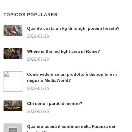
TÓPICOS POPULARES
Quanto costa un kg di funghi porcini freschi?
2022-01-26
Where is the red light area in Rome?
2022-01-26
Come vedere se un prodotto è disponibile in
negozio MediaWorld?
2022-01-26
Chi sono i partiti di centro?
2022-01-26
Quando uscirà il continuo della Paranza dei