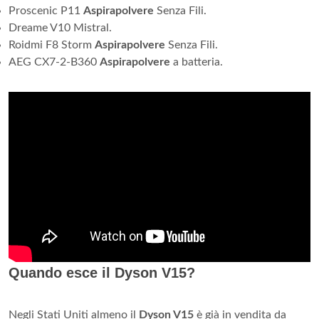
Proscenic P11
Aspirapolvere
Senza Fili.
Dreame V10 Mistral.
Roidmi F8 Storm
Aspirapolvere
Senza Fili.
AEG CX7-2-B360
Aspirapolvere
a batteria.
Quando esce il Dyson V15?
Negli Stati Uniti almeno il
Dyson V15
è già in vendita da