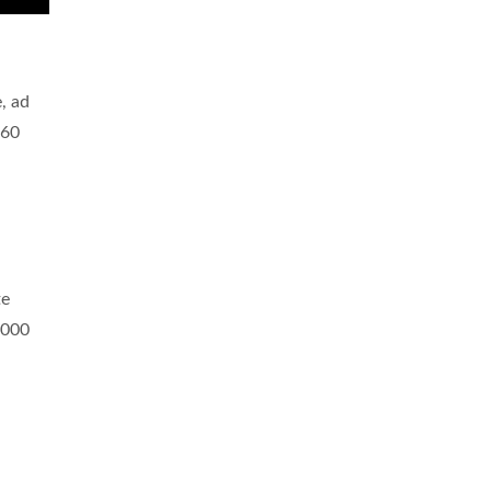
, ad
 60
te
.000