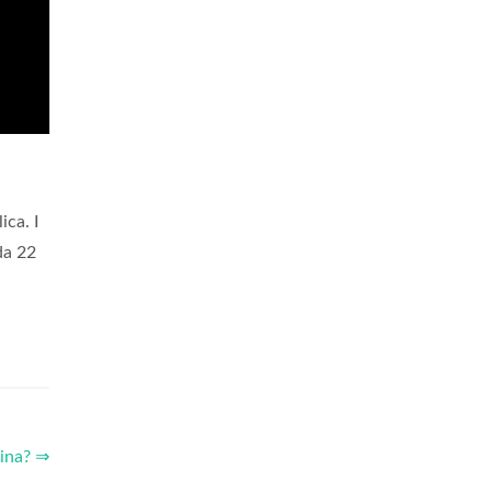
ica. I
da 22
cina? ⇒