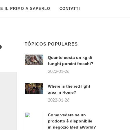
E IL PRIMO A SAPERLO
CONTATTI
TÓPICOS POPULARES
?
Quanto costa un kg di
funghi porcini freschi?
2022-01-26
Where is the red light
area in Rome?
2022-01-26
Come vedere se un
prodotto è disponibile
in negozio MediaWorld?