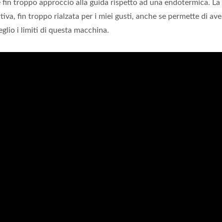
re fin troppo approccio alla guida rispetto ad una endotermica. La
iva, fin troppo rialzata per i miei gusti, anche se permette di av
glio i limiti di questa macchina.