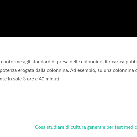
conforme agli standard di presa delle colonnine di
ricarica
pubbl
a potenza erogata dalla colonnina. Ad esempio, su una colonnina 
e in sole 3 ore e 40 minuti.
Cosa studiare di cultura generale per test medi