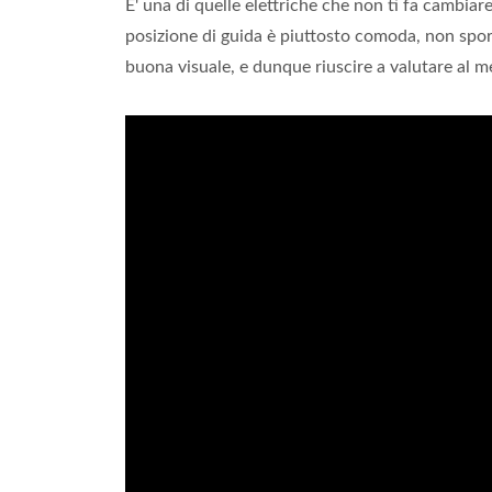
E' una di quelle elettriche che non ti fa cambia
posizione di guida è piuttosto comoda, non sport
buona visuale, e dunque riuscire a valutare al me