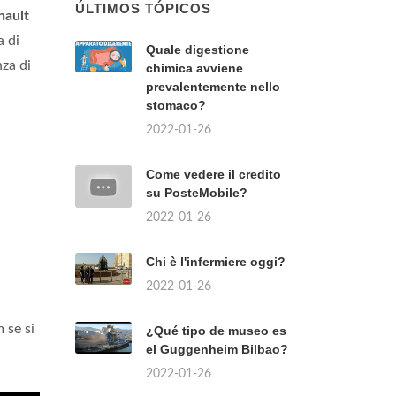
ÚLTIMOS TÓPICOS
nault
a di
Quale digestione
za di
chimica avviene
prevalentemente nello
stomaco?
2022-01-26
Come vedere il credito
su PosteMobile?
2022-01-26
Chi è l'infermiere oggi?
2022-01-26
 se si
¿Qué tipo de museo es
el Guggenheim Bilbao?
2022-01-26