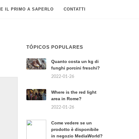
E IL PRIMO A SAPERLO
CONTATTI
TÓPICOS POPULARES
Quanto costa un kg di
funghi porcini freschi?
2022-01-26
Where is the red light
area in Rome?
2022-01-26
Come vedere se un
prodotto è disponibile
in negozio MediaWorld?