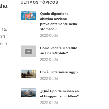
ÚLTIMOS TÓPICOS
lia
Quale digestione
chimica avviene
prevalentemente nello
stomaco?
-2,5%
2022-01-26
8,3%
si in
Come vedere il credito
su PosteMobile?
2022-01-26
Chi è l'infermiere oggi?
2022-01-26
¿Qué tipo de museo es
el Guggenheim Bilbao?
2022-01-26