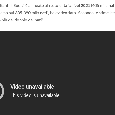
itanti Il Sud
si
è allineato al resto d'
Italia
.
Nel 2021
i405 mila
nat
aremo sui 385-390 mila
nati
", ha evidenziato. Secondo le stime Ista
o più del doppio dei
nati
".