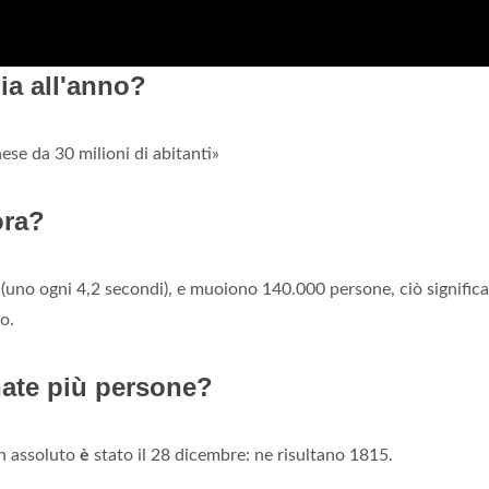
lia all'anno?
ese da 30 milioni di abitanti»
ora?
(uno ogni 4,2 secondi), e muoiono 140.000 persone, ciò signific
o.
nate più persone?
in assoluto
è
stato il 28 dicembre: ne risultano 1815.