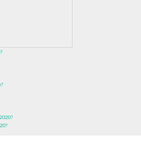
0?
e?
 2020?
020?