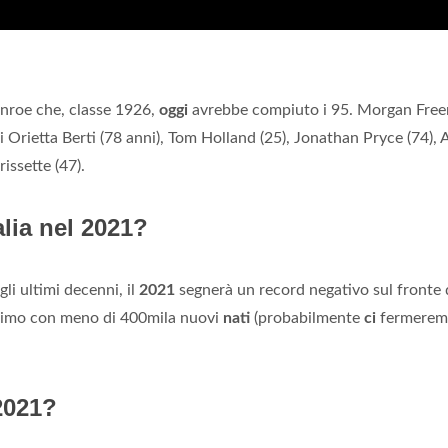
onroe che, classe 1926,
oggi
avrebbe compiuto i 95. Morgan Fre
i Orietta Berti (78 anni), Tom Holland (25), Jonathan Pryce (74),
issette (47).
alia nel 2021?
gli ultimi decenni, il
2021
segnerà un record negativo sul fronte 
 primo con meno di 400mila nuovi
nati
(probabilmente
ci
fermerem
 2021?