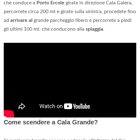
che conduce a
Porto Ercole
girate in direzione Cala Galera,
percorrete circa 200 mt e girate sulla sinistra, procedete fino
ad
arrivare al
grande parcheggio libero e percorrete a piedi
gli ultimi 100 mt. che conducono alla
spiaggia
.
Come scendere a Cala Grande?