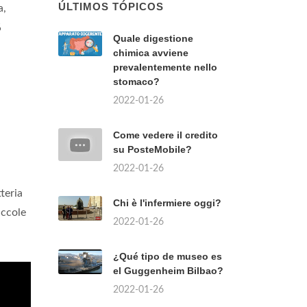
ÚLTIMOS TÓPICOS
a,
%
Quale digestione
chimica avviene
prevalentemente nello
stomaco?
2022-01-26
Come vedere il credito
su PosteMobile?
2022-01-26
teria
Chi è l'infermiere oggi?
iccole
2022-01-26
¿Qué tipo de museo es
el Guggenheim Bilbao?
2022-01-26