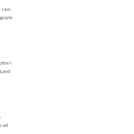
, cavi,
grazie
ltre i
 Land
a
o ad