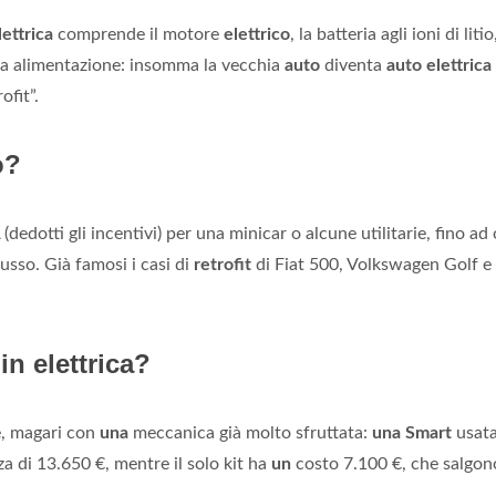
lettrica
comprende il motore
elettrico
, la batteria agli ioni di litio
ova alimentazione: insomma la vecchia
auto
diventa
auto elettrica
ofit”.
o?
dedotti gli incentivi) per una minicar o alcune utilitarie, fino ad o
lusso. Già famosi i casi di
retrofit
di Fiat 500, Volkswagen Golf e
n elettrica?
, magari con
una
meccanica già molto sfruttata:
una Smart
usat
a di 13.650 €, mentre il solo kit ha
un
costo 7.100 €, che salgon