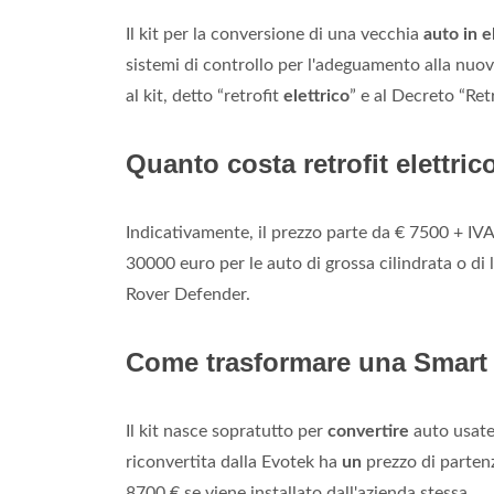
Il kit per la conversione di una vecchia
auto in e
sistemi di controllo per l'adeguamento alla nu
al kit, detto “retrofit
elettrico
” e al Decreto “Retr
Quanto costa retrofit elettric
Indicativamente, il prezzo parte da € 7500 + IVA (
30000 euro per le auto di grossa cilindrata o di 
Rover Defender.
Come trasformare una Smart i
Il kit nasce sopratutto per
convertire
auto usate
riconvertita dalla Evotek ha
un
prezzo di partenz
8700 € se viene installato dall'azienda stessa.