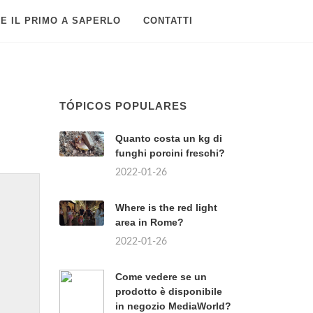
E IL PRIMO A SAPERLO
CONTATTI
TÓPICOS POPULARES
Quanto costa un kg di
funghi porcini freschi?
2022-01-26
Where is the red light
area in Rome?
2022-01-26
Come vedere se un
prodotto è disponibile
in negozio MediaWorld?