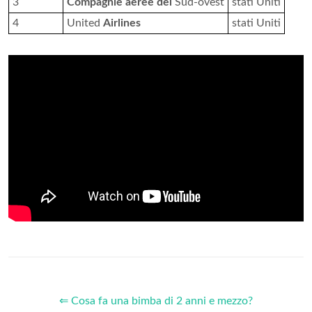
3
Compagnie aeree del
Sud-ovest
stati Uniti
4
United
Airlines
stati Uniti
⇐ Cosa fa una bimba di 2 anni e mezzo?