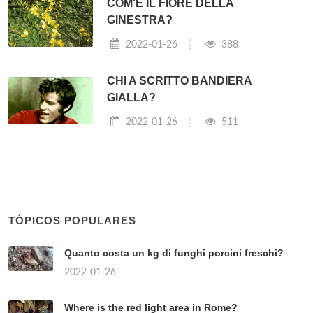
COM'È IL FIORE DELLA
GINESTRA?
2022-01-26
388
CHI A SCRITTO BANDIERA
GIALLA?
2022-01-26
511
TÓPICOS POPULARES
Quanto costa un kg di funghi porcini freschi?
2022-01-26
Where is the red light area in Rome?