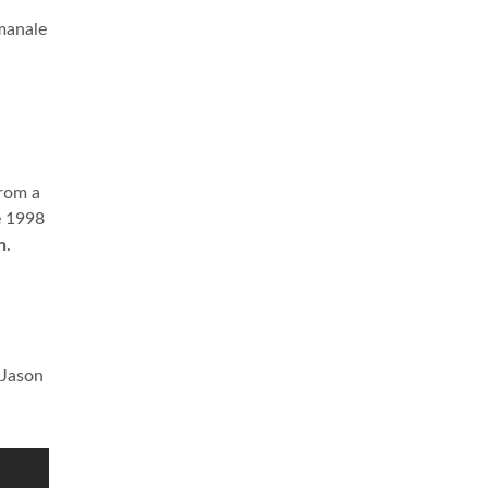
imanale
from a
e 1998
n
.
 Jason