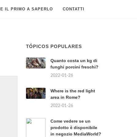
E IL PRIMO A SAPERLO
CONTATTI
TÓPICOS POPULARES
Quanto costa un kg di
funghi porcini freschi?
2022-01-26
Where is the red light
area in Rome?
2022-01-26
Come vedere se un
prodotto è disponibile
in negozio MediaWorld?