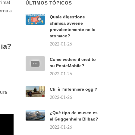
rima)
ÚLTIMOS TÓPICOS
orna a
Quale digestione
chimica avviene
prevalentemente nello
stomaco?
2022-01-26
lia?
Come vedere il credito
su PosteMobile?
2022-01-26
Chi è l'infermiere oggi?
tura
2022-01-26
¿Qué tipo de museo es
el Guggenheim Bilbao?
2022-01-26