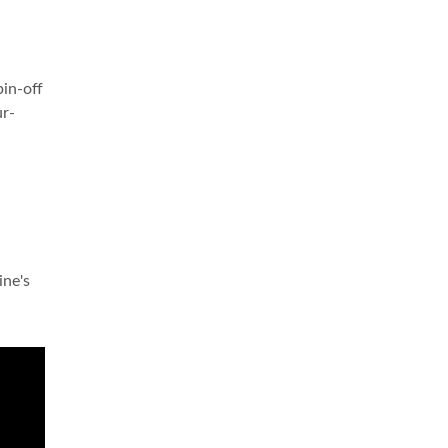
pin-off
ur-
ine's