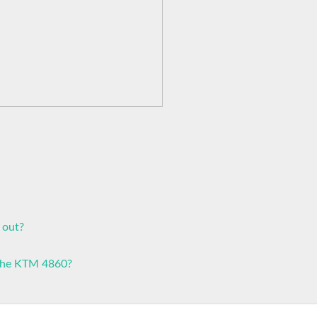
 out?
 the KTM 4860?