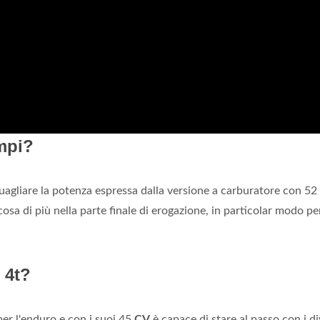
empi?
uagliare la potenza espressa dalla versione a carburatore con 52
sa di più nella parte finale di erogazione, in particolar modo per
 4t?
per l'enduro e con i suoi 45
CV
è capace di stare al passo con i di