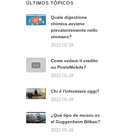
ÚLTIMOS TÓPICOS
Quale digestione
chimica avviene
prevalentemente nello
stomaco?
2022-01-26
Come vedere il credito
su PosteMobile?
2022-01-26
Chi è l'infermiere oggi?
2022-01-26
¿Qué tipo de museo es
el Guggenheim Bilbao?
2022-01-26