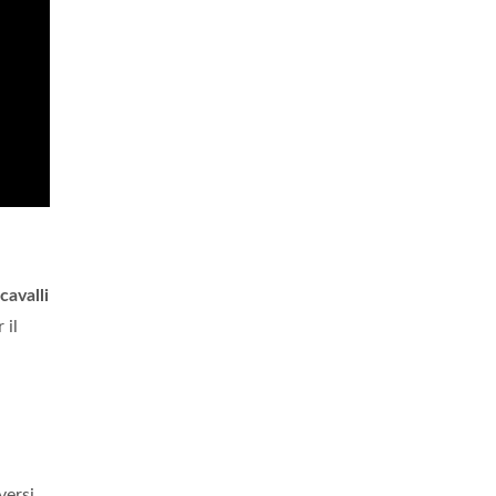
cavalli
 il
versi