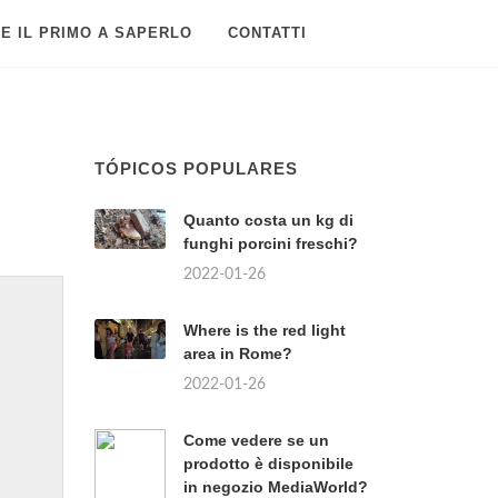
E IL PRIMO A SAPERLO
CONTATTI
TÓPICOS POPULARES
Quanto costa un kg di
funghi porcini freschi?
2022-01-26
Where is the red light
area in Rome?
2022-01-26
Come vedere se un
prodotto è disponibile
in negozio MediaWorld?