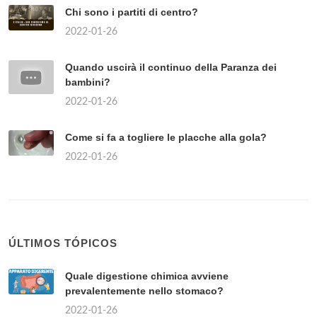
Chi sono i partiti di centro?
2022-01-26
Quando uscirà il continuo della Paranza dei
bambini?
2022-01-26
Come si fa a togliere le placche alla gola?
2022-01-26
ÚLTIMOS TÓPICOS
Quale digestione chimica avviene
prevalentemente nello stomaco?
2022-01-26