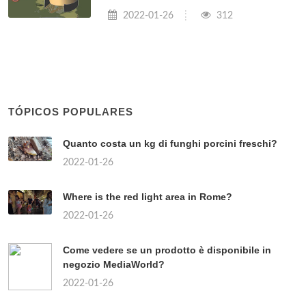
2022-01-26
312
TÓPICOS POPULARES
Quanto costa un kg di funghi porcini freschi?
2022-01-26
Where is the red light area in Rome?
2022-01-26
Come vedere se un prodotto è disponibile in
negozio MediaWorld?
2022-01-26