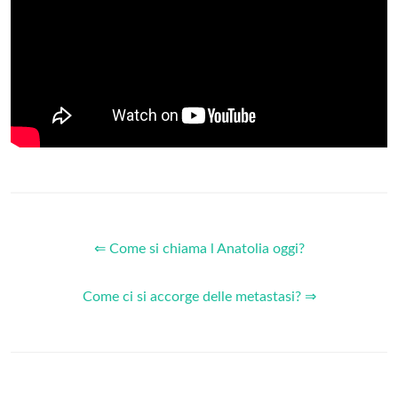
⇐ Come si chiama l Anatolia oggi?
Come ci si accorge delle metastasi? ⇒