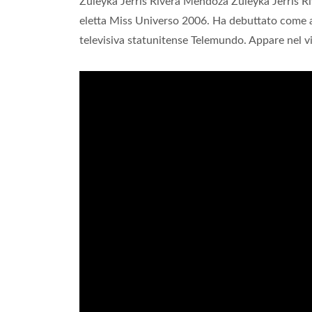
Zuleyka Jerrís Rivera Mendoza Zuleyka Jerrís 
eletta Miss Universo 2006. Ha debuttato come at
televisiva statunitense Telemundo. Appare nel 