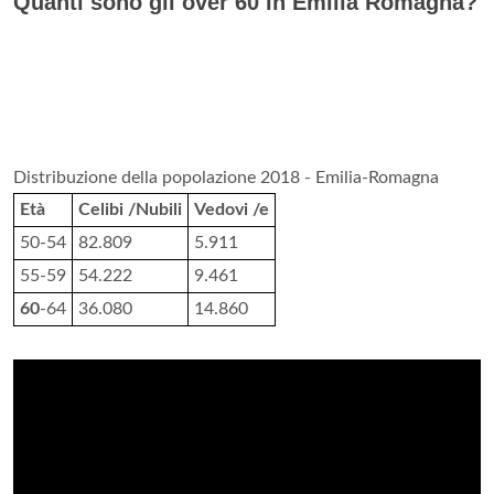
Quanti sono gli over 60 in Emilia Romagna?
Distribuzione della popolazione 2018 - Emilia-Romagna
Età
Celibi /Nubili
Vedovi /e
50-54
82.809
5.911
55-59
54.222
9.461
60
-64
36.080
14.860